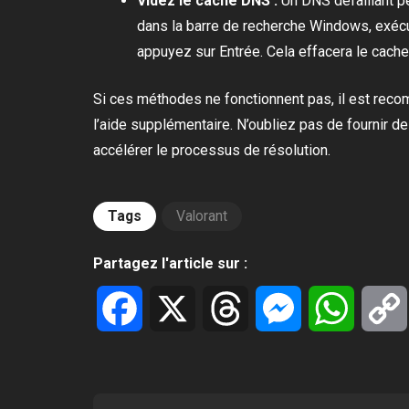
Videz le cache DNS :
Un DNS défaillant pe
dans la barre de recherche Windows, exécu
appuyez sur Entrée. Cela effacera le cach
Si ces méthodes ne fonctionnent pas, il est rec
l’aide supplémentaire. N’oubliez pas de fournir d
accélérer le processus de résolution.
Tags
Valorant
Partagez l'article sur :
Facebook
X
Threads
Messenger
WhatsA