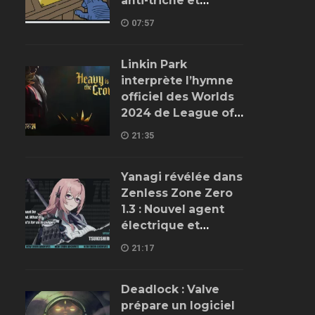
anti-triche et
améliorations de
07:57
gameplay
Linkin Park
interprète l’hymne
officiel des Worlds
2024 de League of
Legends
21:35
Yanagi révélée dans
Zenless Zone Zero
1.3 : Nouvel agent
électrique et
détails sur son rôle
21:17
Deadlock : Valve
prépare un logiciel