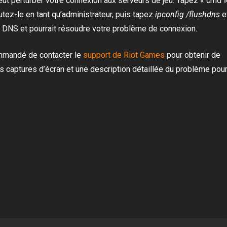
ut perturber votre connexion aux serveurs de jeu. Tapez « cmd 
tez-le en tant qu’administrateur, puis tapez
ipconfig /flushdns
e
e DNS et pourrait résoudre votre problème de connexion.
ommandé de contacter le
support de Riot Games
pour obtenir de
es captures d’écran et une description détaillée du problème pou
pp
Copy
Link