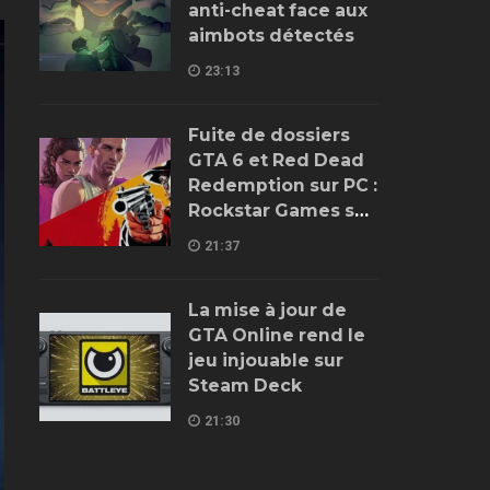
anti-cheat face aux
aimbots détectés
23:13
Fuite de dossiers
GTA 6 et Red Dead
Redemption sur PC :
Rockstar Games se
trompe encore
21:37
La mise à jour de
GTA Online rend le
jeu injouable sur
Steam Deck
21:30