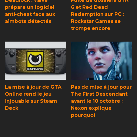
Deadlock : Valve
Fuite de dossiers GTA
prépare un logiciel
6 et Red Dead
anti-cheat face aux
Redemption sur PC :
aimbots détectés
Rockstar Games se
trompe encore
La mise à jour de GTA
Pas de mise à jour pour
Online rend le jeu
The First Descendant
injouable sur Steam
avant le 10 octobre :
Deck
Nexon explique
pourquoi