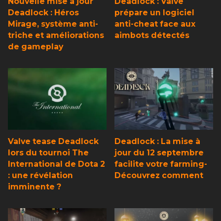
Nouvelle mise à jour
Deadlock : Valve
Deadlock : Héros
prépare un logiciel
Mirage, système anti-
anti-cheat face aux
triche et améliorations
aimbots détectés
de gameplay
Valve tease Deadlock
Deadlock : La mise à
lors du tournoi The
jour du 12 septembre
International de Dota 2
facilite votre farming-
: une révélation
Découvrez comment
imminente ?