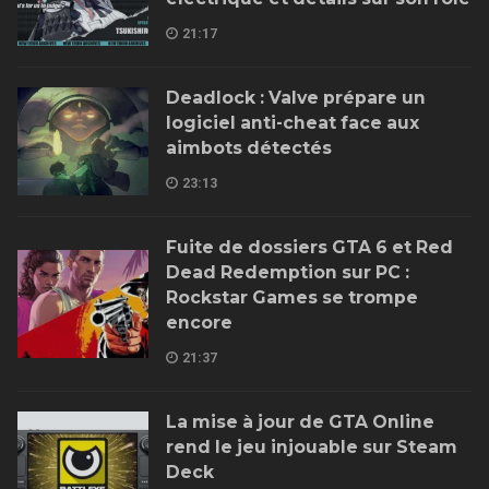
21:17
Deadlock : Valve prépare un
logiciel anti-cheat face aux
aimbots détectés
23:13
Fuite de dossiers GTA 6 et Red
Dead Redemption sur PC :
Rockstar Games se trompe
encore
21:37
La mise à jour de GTA Online
rend le jeu injouable sur Steam
Deck