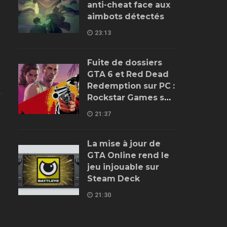
anti-cheat face aux
aimbots détectés
23:13
Fuite de dossiers
GTA 6 et Red Dead
Redemption sur PC :
Rockstar Games se
trompe encore
21:37
La mise à jour de
GTA Online rend le
jeu injouable sur
Steam Deck
21:30