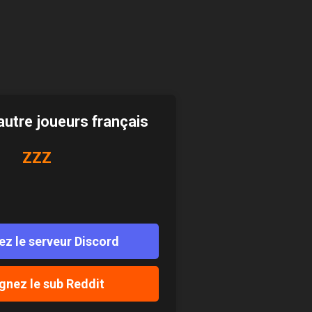
pp
Copy
Link
autre joueurs français
ZZZ
ez le serveur Discord
gnez le sub Reddit