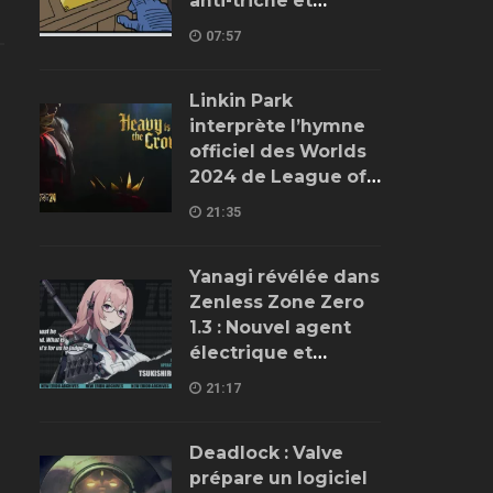
anti-triche et
améliorations de
07:57
gameplay
Linkin Park
interprète l’hymne
officiel des Worlds
2024 de League of
Legends
21:35
Yanagi révélée dans
Zenless Zone Zero
1.3 : Nouvel agent
électrique et
détails sur son rôle
21:17
Deadlock : Valve
prépare un logiciel