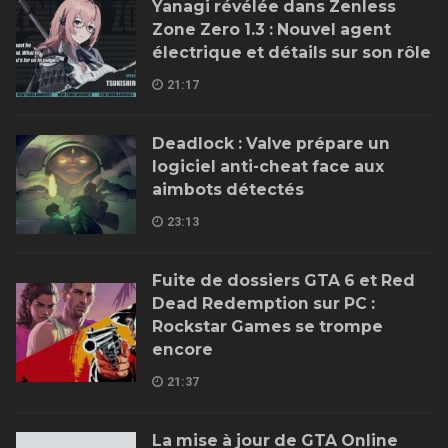
Yanagi révélée dans Zenless
Zone Zero 1.3 : Nouvel agent
électrique et détails sur son rôle
21:17
Deadlock : Valve prépare un
logiciel anti-cheat face aux
aimbots détectés
23:13
Fuite de dossiers GTA 6 et Red
Dead Redemption sur PC :
Rockstar Games se trompe
encore
21:37
La mise à jour de GTA Online