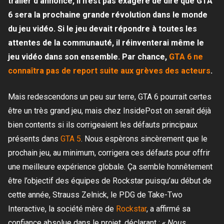
trailer d’annonce, il n’est pas exagéré de dire que GTA
6 sera la prochaine grande révolution dans le monde
du jeu vidéo. Si le jeu devait répondre à toutes les
attentes de la communauté, il réinventerai même le
jeu vidéo dans son ensemble. Par chance,
GTA 6 ne
connaîtra pas de report suite aux grèves des acteurs
.
Mais redescendons un peu sur terre, GTA 6 pourrait certes
être un très grand jeu, mais chez InsidePost on serait déjà
bien contents si ils corrigeaient les défauts principaux
présents dans
GTA 5
. Nous espèrons sincèrement que le
prochain jeu, au minimum, corrigera ces défauts pour offrir
une meilleure expérience globale. Ça semble honnêtement
être l’objectif des équipes de Rockstar puisqu’au début de
cette année, Strauss Zelnick, le PDG de Take-Two
Interactive, la société mère de
Rockstar
, a affirmé sa
confiance absolue dans le projet, déclarant :
« Nous