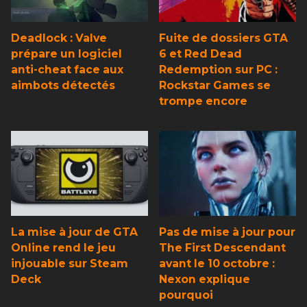
Deadlock : Valve
Fuite de dossiers GTA
prépare un logiciel
6 et Red Dead
anti-cheat face aux
Redemption sur PC :
aimbots détectés
Rockstar Games se
trompe encore
La mise à jour de GTA
Pas de mise à jour pour
Online rend le jeu
The First Descendant
injouable sur Steam
avant le 10 octobre :
Deck
Nexon explique
pourquoi