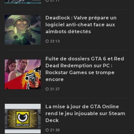
21:17
Deadlock : Valve prépare un
logiciel anti-cheat face aux
aimbots détectés
23:13
Fuite de dossiers GTA 6 et Red
Dead Redemption sur PC :
Rockstar Games se trompe
encore
21:37
La mise à jour de GTA Online
rend le jeu injouable sur Steam
Deck
21:30