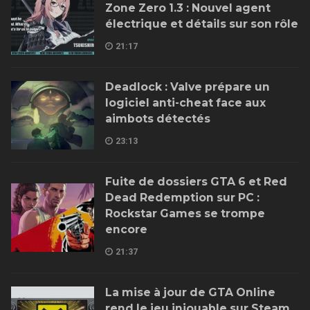
Zone Zero 1.3 : Nouvel agent
électrique et détails sur son rôle
21:17
Deadlock : Valve prépare un
logiciel anti-cheat face aux
aimbots détectés
23:13
Fuite de dossiers GTA 6 et Red
Dead Redemption sur PC :
Rockstar Games se trompe
encore
21:37
La mise à jour de GTA Online
rend le jeu injouable sur Steam