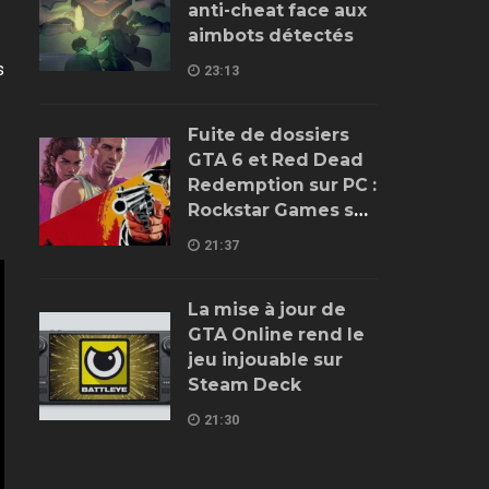
anti-cheat face aux
aimbots détectés
s
23:13
Fuite de dossiers
GTA 6 et Red Dead
Redemption sur PC :
Rockstar Games se
trompe encore
21:37
La mise à jour de
GTA Online rend le
jeu injouable sur
Steam Deck
21:30