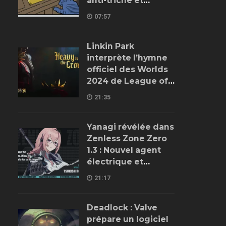
anti-triche et
améliorations de
07:57
gameplay
Linkin Park
interprète l’hymne
officiel des Worlds
2024 de League of
Legends
21:35
Yanagi révélée dans
Zenless Zone Zero
1.3 : Nouvel agent
électrique et
détails sur son rôle
21:17
Deadlock : Valve
prépare un logiciel